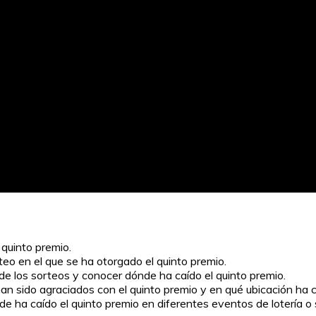
 quinto premio.
eo en el que se ha otorgado el quinto premio.
 de los sorteos y conocer dónde ha caído el quinto premio.
 han sido agraciados con el quinto premio y en qué ubicación ha c
e ha caído el quinto premio en diferentes eventos de lotería o 