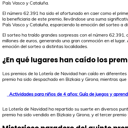
País Vasco y Cataluña.
El número 62.391 ha sido el afortunado en caer como el prime
la beneficiaria de este premio, llevándose una suma significat
País Vasco y Cataluña, esparciendo la emoción del sorteo a di
El sorteo ha traído grandes sorpresas con el número 62.391, q
millones de euros, generando una gran conmoción en el lugar. 
emoción del sorteo a distintas localidades.
¿En qué lugares han caído los prem
Los premios de la Lotería de Navidad han caído en diferentes 
premio ha sido despachado en Bizkaia y Girona, mientras que 
Actividades para niños de 4 años: Guía de juegos y aprend
La Lotería de Navidad ha repartido su suerte en diversos pun
premio ha sido vendido en Bizkaia y Girona, y el tercer premi