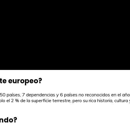
nte europeo?
 50 países, 7 dependencias y 6 países no reconocidos en el añ
el 2 % de la superficie terrestre, pero su rica historia, cultura
undo?