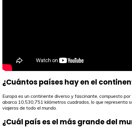
¿Cuántos países hay en el contine
Europa es un continente diverso y fascinante, compuesto por
abarca 10,530,751 kilómetros cuadrados, lo que representa solo 
viajeros de todo el mundo.
¿Cuál país es el más grande del m