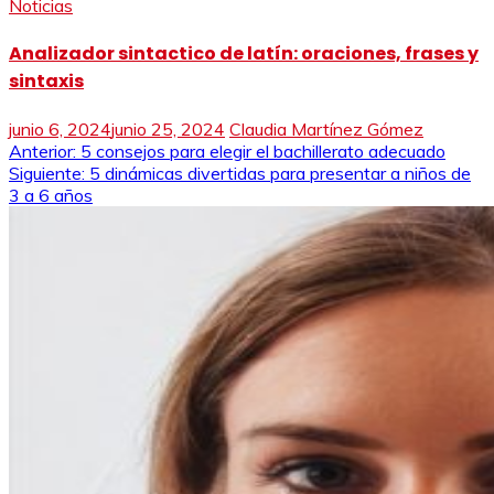
Noticias
Analizador sintactico de latín: oraciones, frases y
sintaxis
junio 6, 2024
junio 25, 2024
Claudia Martínez Gómez
Navegación
Anterior:
5 consejos para elegir el bachillerato adecuado
Siguiente:
5 dinámicas divertidas para presentar a niños de
de
3 a 6 años
entradas