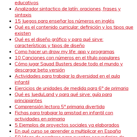
educativos
Analizador sintactico de latín: oraciones, frases y
sintaxis
15 Juegos para enseñar los números en inglés
Qué es el contenido curricular: definición y los tipos que
existen
Qué es el diseño gráfico y para qué sirve:
características y tipos de diseño
Como hacer un draw my life: app y programas
10 Canciones con números en el título populares
Cómo jugar Squad Busters desde todo el mundo y
descargar beta versión
Actividades para trabajar la diversidad en el aula
infantil
Ejercicios de unidades de medida para 6º de primaria
Qué es JueduLand y para qué sirve: guía para
principiantes
Comprensión lectora 5º primaria divertida
Fichas para trabajar la amistad en infantil con
actividades en primaria
5 Ejemplos de proyectos sociales ya elaborados
En qué curso se aprender a multiplicar en España
50 Ideas de nombres para cuentas secundarias de