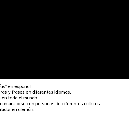
as” en español.
ras y frases en diferentes idiomas.
s en todo el mundo.
comunicarse con personas de diferentes culturas.
aludar en alemán.