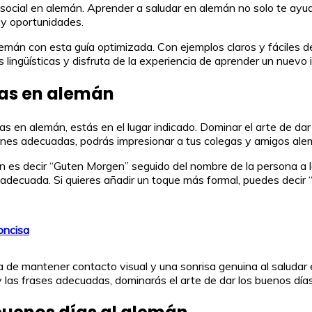
n social en alemán. Aprender a saludar en alemán no solo te ay
 y oportunidades.
mán con esta guía optimizada. Con ejemplos claros y fáciles d
lingüísticas y disfruta de la experiencia de aprender un nuevo 
ías en alemán
s en alemán, estás en el lugar indicado. Dominar el arte de dar
siones adecuadas, podrás impresionar a tus colegas y amigos a
es decir “Guten Morgen” seguido del nombre de la persona a la 
adecuada. Si quieres añadir un toque más formal, puedes decir
oncisa
a de mantener contacto visual y una sonrisa genuina al saluda
y las frases adecuadas, dominarás el arte de dar los buenos dí