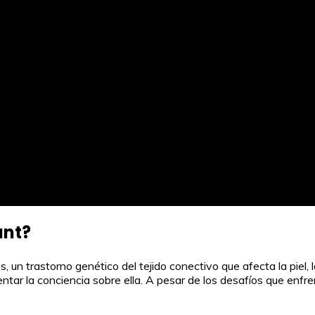
unt?
n trastorno genético del tejido conectivo que afecta la piel, l
ar la conciencia sobre ella. A pesar de los desafíos que enfren