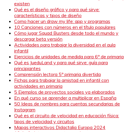
existen
Qué es el diseño gráfico y para qué sirve:
características y tipos de diseño
Como hacer un draw my life: app y programas
10 Canciones con números en el título populares
Cómo jugar Squad Busters desde todo el mundo y
descargar beta versión
Actividades para trabajar la diversidad en el aula
infantil
Ejercicios de unidades de medida para 6º de primaria
Qué es JueduLand y para qué sirve: guía para
principiantes
Comprensión lectora 5º primaria divertida
Fichas para trabajar la amistad en infantil con
actividades en primaria
5 Ejemplos de proyectos sociales ya elaborados
En qué curso se aprender a multiplicar en España
50 Ideas de nombres para cuentas secundarias de
Instagram
Qué es el circuito de velocidad en educación física:
tipos de velocidad y circuitos
Mapas interactivos Didactalia Europa 2024