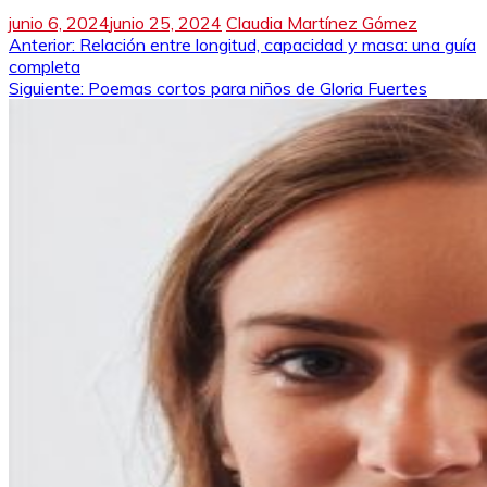
junio 6, 2024
junio 25, 2024
Claudia Martínez Gómez
Navegación
Anterior:
Relación entre longitud, capacidad y masa: una guía
completa
de
Siguiente:
Poemas cortos para niños de Gloria Fuertes
entradas