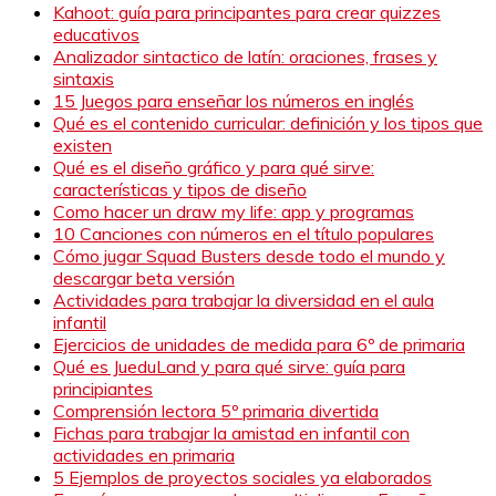
Kahoot: guía para principantes para crear quizzes
educativos
Analizador sintactico de latín: oraciones, frases y
sintaxis
15 Juegos para enseñar los números en inglés
Qué es el contenido curricular: definición y los tipos que
existen
Qué es el diseño gráfico y para qué sirve:
características y tipos de diseño
Como hacer un draw my life: app y programas
10 Canciones con números en el título populares
Cómo jugar Squad Busters desde todo el mundo y
descargar beta versión
Actividades para trabajar la diversidad en el aula
infantil
Ejercicios de unidades de medida para 6º de primaria
Qué es JueduLand y para qué sirve: guía para
principiantes
Comprensión lectora 5º primaria divertida
Fichas para trabajar la amistad en infantil con
actividades en primaria
5 Ejemplos de proyectos sociales ya elaborados