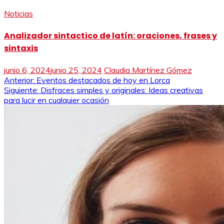
Noticias
Analizador sintactico de latín: oraciones, frases y
sintaxis
junio 6, 2024
junio 25, 2024
Claudia Martínez Gómez
Navegación
Anterior:
Eventos destacados de hoy en Lorca
Siguiente:
Disfraces simples y originales: Ideas creativas
de
para lucir en cualquier ocasión
entradas