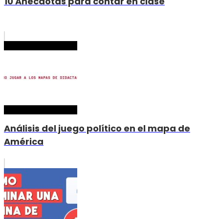
10 Anécdotas para contar en clase
Análisis del juego político en el mapa de
América