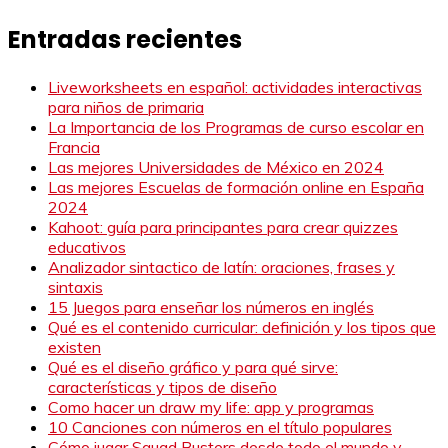
Entradas recientes
Liveworksheets en español: actividades interactivas
para niños de primaria
La Importancia de los Programas de curso escolar en
Francia
Las mejores Universidades de México en 2024
Las mejores Escuelas de formación online en España
2024
Kahoot: guía para principantes para crear quizzes
educativos
Analizador sintactico de latín: oraciones, frases y
sintaxis
15 Juegos para enseñar los números en inglés
Qué es el contenido curricular: definición y los tipos que
existen
Qué es el diseño gráfico y para qué sirve:
características y tipos de diseño
Como hacer un draw my life: app y programas
10 Canciones con números en el título populares
Cómo jugar Squad Busters desde todo el mundo y