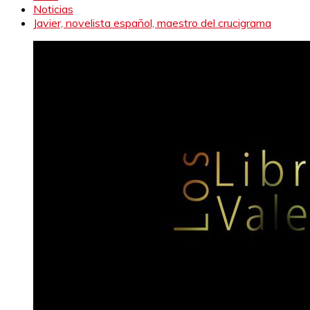
Noticias
Javier, novelista español, maestro del crucigrama