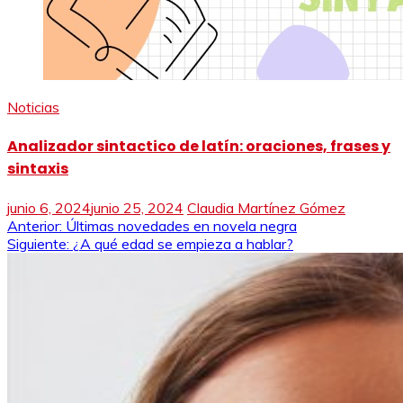
Noticias
Analizador sintactico de latín: oraciones, frases y
sintaxis
junio 6, 2024
junio 25, 2024
Claudia Martínez Gómez
Navegación
Anterior:
Últimas novedades en novela negra
Siguiente:
¿A qué edad se empieza a hablar?
de
entradas