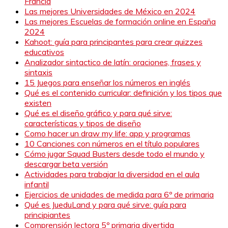
Francia
Las mejores Universidades de México en 2024
Las mejores Escuelas de formación online en España
2024
Kahoot: guía para principantes para crear quizzes
educativos
Analizador sintactico de latín: oraciones, frases y
sintaxis
15 Juegos para enseñar los números en inglés
Qué es el contenido curricular: definición y los tipos que
existen
Qué es el diseño gráfico y para qué sirve:
características y tipos de diseño
Como hacer un draw my life: app y programas
10 Canciones con números en el título populares
Cómo jugar Squad Busters desde todo el mundo y
descargar beta versión
Actividades para trabajar la diversidad en el aula
infantil
Ejercicios de unidades de medida para 6º de primaria
Qué es JueduLand y para qué sirve: guía para
principiantes
Comprensión lectora 5º primaria divertida