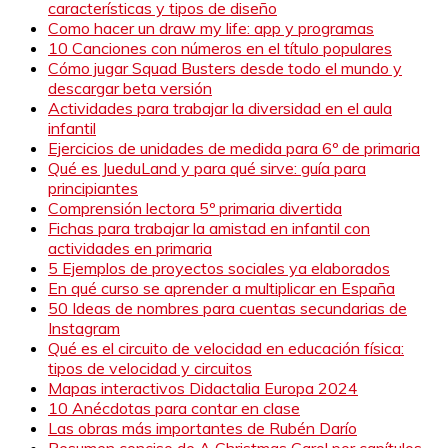
características y tipos de diseño
Como hacer un draw my life: app y programas
10 Canciones con números en el título populares
Cómo jugar Squad Busters desde todo el mundo y
descargar beta versión
Actividades para trabajar la diversidad en el aula
infantil
Ejercicios de unidades de medida para 6º de primaria
Qué es JueduLand y para qué sirve: guía para
principiantes
Comprensión lectora 5º primaria divertida
Fichas para trabajar la amistad en infantil con
actividades en primaria
5 Ejemplos de proyectos sociales ya elaborados
En qué curso se aprender a multiplicar en España
50 Ideas de nombres para cuentas secundarias de
Instagram
Qué es el circuito de velocidad en educación física:
tipos de velocidad y circuitos
Mapas interactivos Didactalia Europa 2024
10 Anécdotas para contar en clase
Las obras más importantes de Rubén Darío