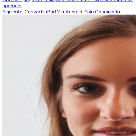
Navegación
aprender
de
Siguiente:
Convertir iPad 2 a Android: Guía Optimizada
entradas