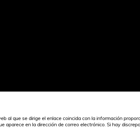
 web al que se dirige el enlace coincida con la información prop
ue aparece en la dirección de correo electrónico. Si hay discrep