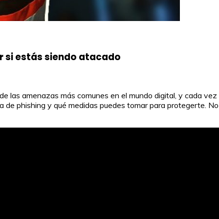
r si estás siendo atacado
a de las amenazas más comunes en el mundo digital, y cada vez 
tima de phishing y qué medidas puedes tomar para protegerte. N