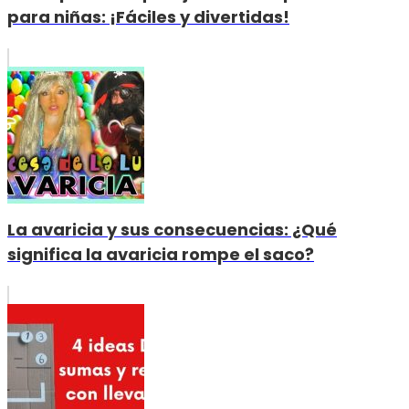
para niñas: ¡Fáciles y divertidas!
La avaricia y sus consecuencias: ¿Qué
significa la avaricia rompe el saco?