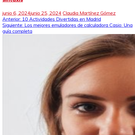
junio 6, 2024
junio 25, 2024
Claudia Martínez Gómez
Navegación
Anterior:
10 Actividades Divertidas en Madrid
Siguiente:
Los mejores emuladores de calculadora Casio: Una
de
guía completa
entradas