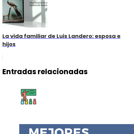
La vida familiar de Luis Landero: esposa e
hijos
Entradas relacionadas