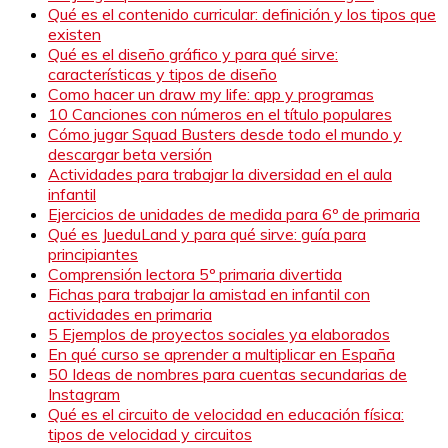
Qué es el contenido curricular: definición y los tipos que
existen
Qué es el diseño gráfico y para qué sirve:
características y tipos de diseño
Como hacer un draw my life: app y programas
10 Canciones con números en el título populares
Cómo jugar Squad Busters desde todo el mundo y
descargar beta versión
Actividades para trabajar la diversidad en el aula
infantil
Ejercicios de unidades de medida para 6º de primaria
Qué es JueduLand y para qué sirve: guía para
principiantes
Comprensión lectora 5º primaria divertida
Fichas para trabajar la amistad en infantil con
actividades en primaria
5 Ejemplos de proyectos sociales ya elaborados
En qué curso se aprender a multiplicar en España
50 Ideas de nombres para cuentas secundarias de
Instagram
Qué es el circuito de velocidad en educación física:
tipos de velocidad y circuitos