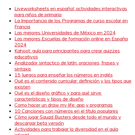
Liveworksheets en español: actividades interactivas
para niños de primaria
La Importancia de los Programas de curso escolar en
Francia
Las mejores Universidades de México en 2024
Las mejores Escuelas de formación online en España
2024
Kahoot: guía para principantes para crear quizzes
educativos
Analizador sintactico de latín: oraciones, frases y
sintaxis
15 Juegos para enseñar los números en inglés
Qué es el contenido curricular: definición y los tipos que
existen
Qué es el diseño gráfico y para qué sirve:
características y tipos de diseño
Como hacer un draw my life: app y programas
10 Canciones con números en el título populares
Cómo jugar Squad Busters desde todo el mundo y
descargar beta versión
Actividades para trabajar la diversidad en el aula