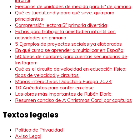
infantil
Ejercicios de unidades de medida para 6º de primaria
Qué es JueduLand y para qué sirve: guía para
principiantes
Comprensión lectora 5º primaria divertida
Fichas para trabajar la amistad en infantil con
actividades en primaria
5 Ejemplos de proyectos sociales ya elaborados
En qué curso se aprender a multiplicar en España
50 Ideas de nombres para cuentas secundarias de
Instagram
Qué es el circuito de velocidad en educación física:
tipos de velocidad y circuitos
Mapas interactivos Didactalia Europa 2024
10 Anécdotas para contar en clase
Las obras más importantes de Rubén Darío
Resumen conciso de A Christmas Carol por capítulos
Textos legales
Política de Privacidad
Aviso Legal