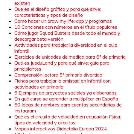
existen
Qué es el diseño gráfico y para qué sirve:
características y tipos de diseño
Como hacer un draw my life: app y programas
10 Canciones con números en el título populares
Cómo jugar Squad Busters desde todo el mundo y
descargar beta versión
Actividades para trabajar la diversidad en el aula
infantil
Ejercicios de unidades de medida para 6º de primaria
Qué es JueduLand y para qué sirve: guía para
principiantes
Comprensión lectora 5º primaria divertida
Fichas para trabajar la amistad en infantil con
actividades en primaria
5 Ejemplos de proyectos sociales ya elaborados
En qué curso se aprender a multiplicar en España
50 Ideas de nombres para cuentas secundarias de
Instagram
Qué es el circuito de velocidad en educación física:
tipos de velocidad y circuitos
Mapas interactivos Didactalia Europa 2024