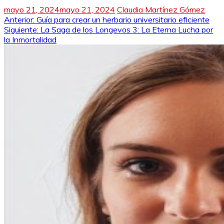
mayo 21, 2024
mayo 21, 2024
Claudia Martínez Gómez
Navegación
Anterior:
Guía para crear un herbario universitario eficiente
Siguiente:
La Saga de los Longevos 3: La Eterna Lucha por
de
la Inmortalidad
entradas