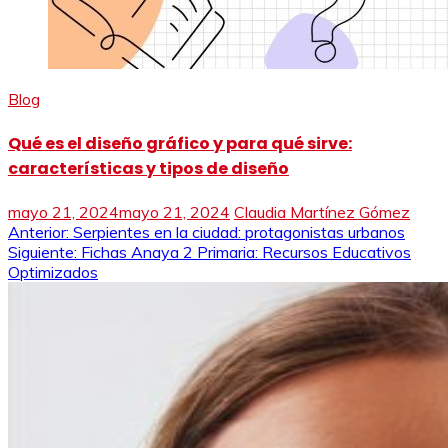
Blog
Qué es el diseño gráfico y para qué sirve:
características y tipos de diseño
mayo 21, 2024
mayo 21, 2024
Claudia Martínez Gómez
Navegación
Anterior:
Serpientes en la ciudad: protagonistas urbanos
Siguiente:
Fichas Anaya 2 Primaria: Recursos Educativos
de
Optimizados
entradas