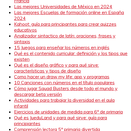
Francia
Las mejores Universidades de México en 2024
Las mejores Escuelas de formación online en España
2024
Kahoot: guía para principantes para crear quizzes
educativos
Analizador sintactico de latín: oraciones, frases y
sintaxis
15 Juegos para enseñar los números en inglés
Qué es el contenido curricular: definición y los tipos que
existen
Qué es el diseño gráfico y para qué sirve:
características y tipos de diseño
Como hacer un draw my life: app y programas
10 Canciones con números en el título populares
Cómo jugar Squad Busters desde todo el mundo y
descargar beta versión
Actividades para trabajar la diversidad en el aula
infantil
Ejercicios de unidades de medida para 6º de primaria
Qué es JueduLand y para qué sirve: guía para
principiantes
Comprensión lectora 5º primaria divertida