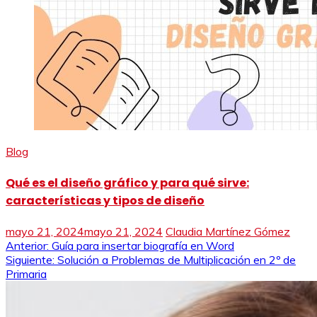
Blog
Qué es el diseño gráfico y para qué sirve:
características y tipos de diseño
mayo 21, 2024
mayo 21, 2024
Claudia Martínez Gómez
Navegación
Anterior:
Guía para insertar biografía en Word
Siguiente:
Solución a Problemas de Multiplicación en 2º de
de
Primaria
entradas