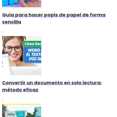
Guía para hacer popis de papel de forma
sencilla
Convertir un documento en solo lectura:
método eficaz