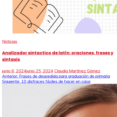
Noticias
Analizador sintactico de latín: oraciones, frases y
sintaxis
junio 6, 2024
junio 25, 2024
Claudia Martínez Gómez
Navegación
Anterior:
Frases de despedida para graduación de primaria
Siguiente:
10 disfraces fáciles de hacer en casa
de
entradas