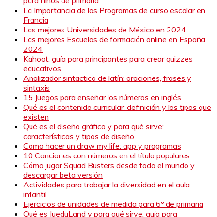
para niños de primaria
La Importancia de los Programas de curso escolar en
Francia
Las mejores Universidades de México en 2024
Las mejores Escuelas de formación online en España
2024
Kahoot: guía para principantes para crear quizzes
educativos
Analizador sintactico de latín: oraciones, frases y
sintaxis
15 Juegos para enseñar los números en inglés
Qué es el contenido curricular: definición y los tipos que
existen
Qué es el diseño gráfico y para qué sirve:
características y tipos de diseño
Como hacer un draw my life: app y programas
10 Canciones con números en el título populares
Cómo jugar Squad Busters desde todo el mundo y
descargar beta versión
Actividades para trabajar la diversidad en el aula
infantil
Ejercicios de unidades de medida para 6º de primaria
Qué es JueduLand y para qué sirve: guía para