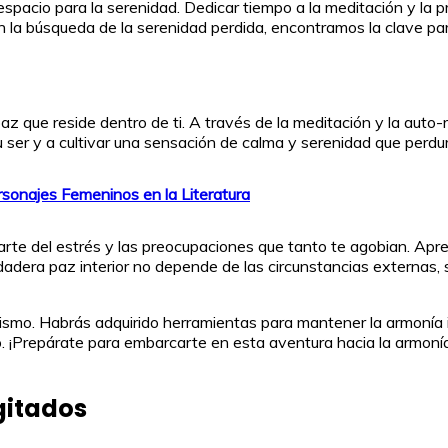
cio para la serenidad. Dedicar tiempo a la meditación y la prác
n la búsqueda de la serenidad perdida, encontramos la clave para
az que reside dentro de ti. A través de la meditación y la auto-r
tu ser y a cultivar una sensación de calma y serenidad que perdur
sonajes Femeninos en la Literatura
erarte del estrés y las preocupaciones que tanto te agobian. Apre
erdadera paz interior no depende de las circunstancias externas,
ismo. Habrás adquirido herramientas para mantener la armonía int
o. ¡Prepárate para embarcarte en esta aventura hacia la armonía
gitados