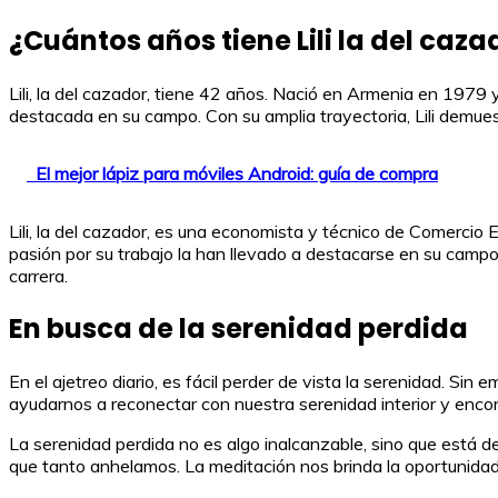
¿Cuántos años tiene Lili la del caza
Lili, la del cazador, tiene 42 años. Nació en Armenia en 197
destacada en su campo. Con su amplia trayectoria, Lili demues
El mejor lápiz para móviles Android: guía de compra
Lili, la del cazador, es una economista y técnico de Comercio
pasión por su trabajo la han llevado a destacarse en su campo
carrera.
En busca de la serenidad perdida
En el ajetreo diario, es fácil perder de vista la serenidad. S
ayudarnos a reconectar con nuestra serenidad interior y encontr
La serenidad perdida no es algo inalcanzable, sino que está d
que tanto anhelamos. La meditación nos brinda la oportunidad 