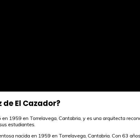
z de El Cazador?
ó en 1959 en Torrelavega, Cantabria, y es una arquitecta recon
 sus estudiantes.
lentosa nacida en 1959 en Torrelavega, Cantabria. Con 63 años d