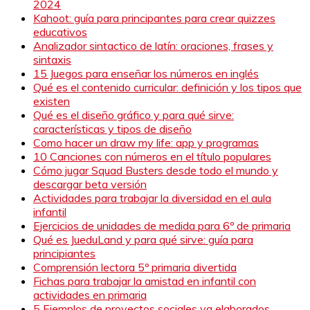
2024
Kahoot: guía para principantes para crear quizzes
educativos
Analizador sintactico de latín: oraciones, frases y
sintaxis
15 Juegos para enseñar los números en inglés
Qué es el contenido curricular: definición y los tipos que
existen
Qué es el diseño gráfico y para qué sirve:
características y tipos de diseño
Como hacer un draw my life: app y programas
10 Canciones con números en el título populares
Cómo jugar Squad Busters desde todo el mundo y
descargar beta versión
Actividades para trabajar la diversidad en el aula
infantil
Ejercicios de unidades de medida para 6º de primaria
Qué es JueduLand y para qué sirve: guía para
principiantes
Comprensión lectora 5º primaria divertida
Fichas para trabajar la amistad en infantil con
actividades en primaria
5 Ejemplos de proyectos sociales ya elaborados