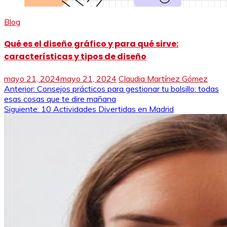
Blog
Qué es el diseño gráfico y para qué sirve:
características y tipos de diseño
mayo 21, 2024
mayo 21, 2024
Claudia Martínez Gómez
Navegación
Anterior:
Consejos prácticos para gestionar tu bolsillo: todas
esas cosas que te dire mañana
de
Siguiente:
10 Actividades Divertidas en Madrid
entradas