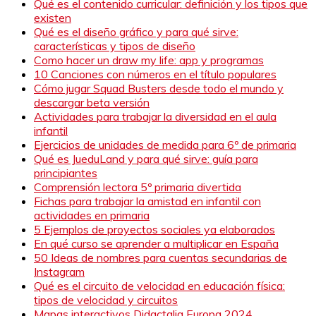
Qué es el contenido curricular: definición y los tipos que
existen
Qué es el diseño gráfico y para qué sirve:
características y tipos de diseño
Como hacer un draw my life: app y programas
10 Canciones con números en el título populares
Cómo jugar Squad Busters desde todo el mundo y
descargar beta versión
Actividades para trabajar la diversidad en el aula
infantil
Ejercicios de unidades de medida para 6º de primaria
Qué es JueduLand y para qué sirve: guía para
principiantes
Comprensión lectora 5º primaria divertida
Fichas para trabajar la amistad en infantil con
actividades en primaria
5 Ejemplos de proyectos sociales ya elaborados
En qué curso se aprender a multiplicar en España
50 Ideas de nombres para cuentas secundarias de
Instagram
Qué es el circuito de velocidad en educación física:
tipos de velocidad y circuitos
Mapas interactivos Didactalia Europa 2024