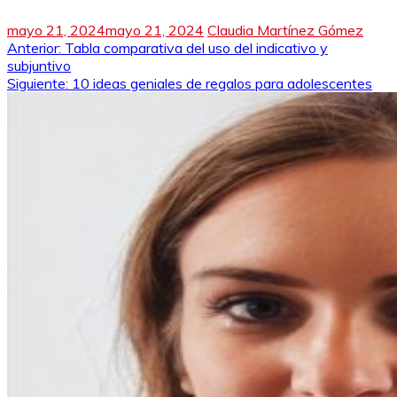
mayo 21, 2024
mayo 21, 2024
Claudia Martínez Gómez
Navegación
Anterior:
Tabla comparativa del uso del indicativo y
subjuntivo
de
Siguiente:
10 ideas geniales de regalos para adolescentes
entradas