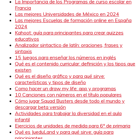
La Importancia de los Programas de curso escolar en
Francia
Las mejores Universidades de México en 2024
Las mejores Escuelas de formación online en España
2024
Kahoot: guía para principantes para crear quizzes
educativos
Analizador sintactico de latín: oraciones, frases y
sintaxis
15 Juegos para enseñar los números en inglés
Qué es el contenido curricular: definición y los tipos que
existen
Qué es el diseño gráfico y para qué sirve:
características y tipos de diseño
Como hacer un draw my life: app y programas
10 Canciones con números en el título populares
Cómo jugar Squad Busters desde todo el mundo y
descargar beta versión
Actividades para trabajar la diversidad en el aula
infantil
Ejercicios de unidades de medida para 6º de primaria
Qué es JueduLand y para qué sirve: guía para
principiantes