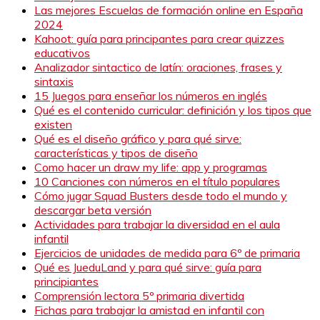
Las mejores Escuelas de formación online en España
2024
Kahoot: guía para principantes para crear quizzes
educativos
Analizador sintactico de latín: oraciones, frases y
sintaxis
15 Juegos para enseñar los números en inglés
Qué es el contenido curricular: definición y los tipos que
existen
Qué es el diseño gráfico y para qué sirve:
características y tipos de diseño
Como hacer un draw my life: app y programas
10 Canciones con números en el título populares
Cómo jugar Squad Busters desde todo el mundo y
descargar beta versión
Actividades para trabajar la diversidad en el aula
infantil
Ejercicios de unidades de medida para 6º de primaria
Qué es JueduLand y para qué sirve: guía para
principiantes
Comprensión lectora 5º primaria divertida
Fichas para trabajar la amistad en infantil con