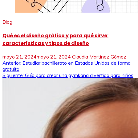
Blog
Qué es el diseño gráfico y para qué sirve:
características y tipos de diseño
mayo 21, 2024
mayo 21, 2024
Claudia Martínez Gómez
Navegación
Anterior:
Estudiar bachillerato en Estados Unidos de forma
gratuita
de
Siguiente:
Guía para crear una gymkana divertida para niños
entradas