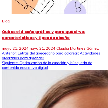
Blog
Qué es el diseño gráfico y para qué sirve:
características y tipos de diseño
mayo 21, 2024
mayo 21, 2024
Claudia Martínez Gómez
Navegación
Anterior:
Letras del abecedario para colorear: Actividades
divertidas para aprender
de
Siguiente:
Optimización de la curación y búsqueda de
contenido educativo digital
entradas