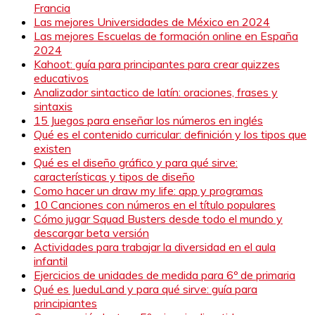
Francia
Las mejores Universidades de México en 2024
Las mejores Escuelas de formación online en España
2024
Kahoot: guía para principantes para crear quizzes
educativos
Analizador sintactico de latín: oraciones, frases y
sintaxis
15 Juegos para enseñar los números en inglés
Qué es el contenido curricular: definición y los tipos que
existen
Qué es el diseño gráfico y para qué sirve:
características y tipos de diseño
Como hacer un draw my life: app y programas
10 Canciones con números en el título populares
Cómo jugar Squad Busters desde todo el mundo y
descargar beta versión
Actividades para trabajar la diversidad en el aula
infantil
Ejercicios de unidades de medida para 6º de primaria
Qué es JueduLand y para qué sirve: guía para
principiantes