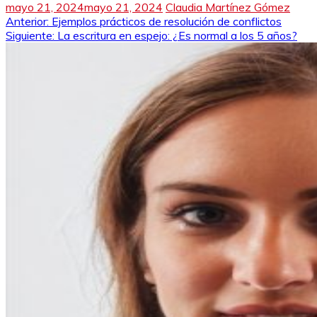
mayo 21, 2024
mayo 21, 2024
Claudia Martínez Gómez
Navegación
Anterior:
Ejemplos prácticos de resolución de conflictos
Siguiente:
La escritura en espejo: ¿Es normal a los 5 años?
de
entradas