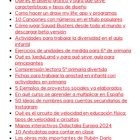
Qué es el diseño gráfico y para qué sirve:
características y tipos de diseño
Como hacer un draw my life: app y programas
10 Canciones con números en el título populares
Cómo jugar Squad Busters desde todo el mundo y
descargar beta versión
Actividades para trabajar la diversidad en el aula
infantil
Ejercicios de unidades de medida para 6º de primaria
Qué es JueduLand y para qué sirve: guía para
principiantes
Comprensión lectora 5º primaria divertida
Fichas para trabajar la amistad en infantil con
actividades en primaria
5 Ejemplos de proyectos sociales ya elaborados
En qué curso se aprender a multiplicar en España
50 Ideas de nombres para cuentas secundarias de
Instagram
Qué es el circuito de velocidad en educación física:
tipos de velocidad y circuitos
Mapas interactivos Didactalia Europa 2024
10 Anécdotas para contar en clase
Las obras más importantes de Rubén Darío