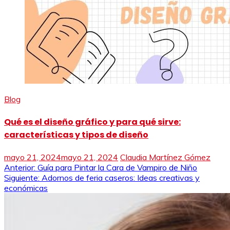
Blog
Qué es el diseño gráfico y para qué sirve:
características y tipos de diseño
mayo 21, 2024
mayo 21, 2024
Claudia Martínez Gómez
Navegación
Anterior:
Guía para Pintar la Cara de Vampiro de Niño
Siguiente:
Adornos de feria caseros: Ideas creativas y
de
económicas
entradas