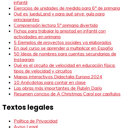
infantil
Ejercicios de unidades de medida para 6º de primaria
Qué es JueduLand y para qué sirve: guía para
principiantes
Comprensión lectora 5º primaria divertida
Fichas para trabajar la amistad en infantil con
actividades en primaria
5 Ejemplos de proyectos sociales ya elaborados
En qué curso se aprender a multiplicar en España
50 Ideas de nombres para cuentas secundarias de
Instagram
Qué es el circuito de velocidad en educación física:
tipos de velocidad y circuitos
Mapas interactivos Didactalia Europa 2024
10 Anécdotas para contar en clase
Las obras más importantes de Rubén Darío
Resumen conciso de A Christmas Carol por capítulos
Textos legales
Política de Privacidad
Aviso Legal