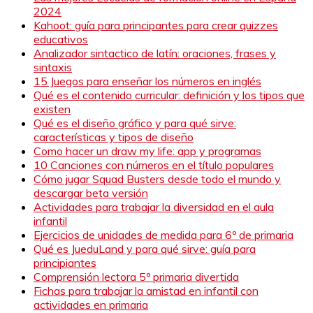
2024
Kahoot: guía para principantes para crear quizzes
educativos
Analizador sintactico de latín: oraciones, frases y
sintaxis
15 Juegos para enseñar los números en inglés
Qué es el contenido curricular: definición y los tipos que
existen
Qué es el diseño gráfico y para qué sirve:
características y tipos de diseño
Como hacer un draw my life: app y programas
10 Canciones con números en el título populares
Cómo jugar Squad Busters desde todo el mundo y
descargar beta versión
Actividades para trabajar la diversidad en el aula
infantil
Ejercicios de unidades de medida para 6º de primaria
Qué es JueduLand y para qué sirve: guía para
principiantes
Comprensión lectora 5º primaria divertida
Fichas para trabajar la amistad en infantil con
actividades en primaria