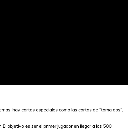
 Además, hay cartas especiales como las cartas de “toma dos”,
l objetivo es ser el primer jugador en llegar a los 500