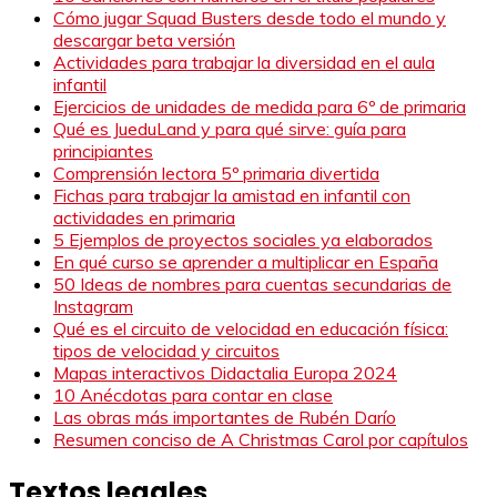
Cómo jugar Squad Busters desde todo el mundo y
descargar beta versión
Actividades para trabajar la diversidad en el aula
infantil
Ejercicios de unidades de medida para 6º de primaria
Qué es JueduLand y para qué sirve: guía para
principiantes
Comprensión lectora 5º primaria divertida
Fichas para trabajar la amistad en infantil con
actividades en primaria
5 Ejemplos de proyectos sociales ya elaborados
En qué curso se aprender a multiplicar en España
50 Ideas de nombres para cuentas secundarias de
Instagram
Qué es el circuito de velocidad en educación física:
tipos de velocidad y circuitos
Mapas interactivos Didactalia Europa 2024
10 Anécdotas para contar en clase
Las obras más importantes de Rubén Darío
Resumen conciso de A Christmas Carol por capítulos
Textos legales