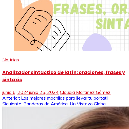
Noticias
Analizador sintactico de latín: oraciones, frases y
sintaxis
junio 6, 2024
junio 25, 2024
Claudia Martínez Gómez
Navegación
Anterior:
Las mejores mochilas para llevar tu portátil
Siguiente:
Banderas de América: Un Vistazo Global
de
entradas