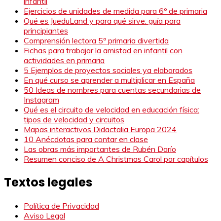
infantil
Ejercicios de unidades de medida para 6º de primaria
Qué es JueduLand y para qué sirve: guía para
principiantes
Comprensión lectora 5º primaria divertida
Fichas para trabajar la amistad en infantil con
actividades en primaria
5 Ejemplos de proyectos sociales ya elaborados
En qué curso se aprender a multiplicar en España
50 Ideas de nombres para cuentas secundarias de
Instagram
Qué es el circuito de velocidad en educación física:
tipos de velocidad y circuitos
Mapas interactivos Didactalia Europa 2024
10 Anécdotas para contar en clase
Las obras más importantes de Rubén Darío
Resumen conciso de A Christmas Carol por capítulos
Textos legales
Política de Privacidad
Aviso Legal