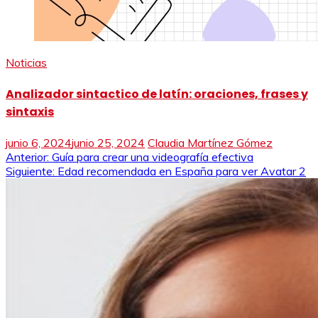
Noticias
Analizador sintactico de latín: oraciones, frases y
sintaxis
junio 6, 2024
junio 25, 2024
Claudia Martínez Gómez
Navegación
Anterior:
Guía para crear una videografía efectiva
Siguiente:
Edad recomendada en España para ver Avatar 2
de
entradas