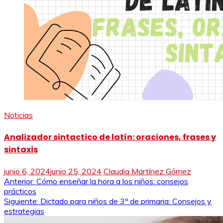
Noticias
Analizador sintactico de latín: oraciones, frases y
sintaxis
junio 6, 2024
junio 25, 2024
Claudia Martínez Gómez
Navegación
Anterior:
Cómo enseñar la hora a los niños: consejos
prácticos
de
Siguiente:
Dictado para niños de 3º de primaria: Consejos y
estrategias
entradas