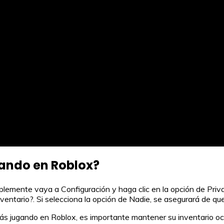
ando en Roblox?
lemente vaya a Configuración y haga clic en la opción de Privaci
ventario?. Si selecciona la opción de Nadie, se asegurará de qu
s jugando en Roblox, es importante mantener su inventario ocul