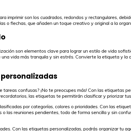
a imprimir son los cuadrados, redondos y rectangulares, debido
 o flechas, que añaden un toque creativo y original a la organi
lo
nización son elementos clave para lograr un estilo de vida sofist
una vida más tranquila y sin estrés. Convierte la etiqueta y la
s personalizadas
tareas confusas? ¡No te preocupes más! Con las etiquetas pers
ordatorios, las etiquetas te permitirán clasificar y priorizar tu
asificadas por categorías, colores o prioridades. Con las etiquet
 las reuniones pendientes, todo de forma sencilla y sin confusi
des. Con las etiquetas personalizadas, podrás organizar tu ag