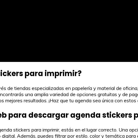
ckers para imprimir?
avés de tiendas especializadas en papelería y material de ofic
ncontrarás una amplia variedad de opciones gratuitas y de pago 
os mejores resultados. ¡Haz que tu agenda sea única con estos g
eb para descargar agenda stickers 
nda stickers para imprimir, estás en el lugar correcto. Una op
igital. Además, puedes filtrar por estilo, color y temática pa