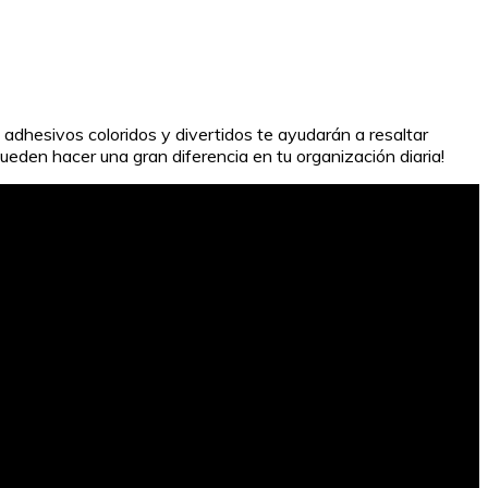
 adhesivos coloridos y divertidos te ayudarán a resaltar
eden hacer una gran diferencia en tu organización diaria!