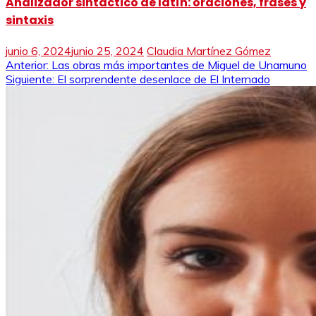
Analizador sintactico de latín: oraciones, frases y
sintaxis
junio 6, 2024
junio 25, 2024
Claudia Martínez Gómez
Navegación
Anterior:
Las obras más importantes de Miguel de Unamuno
Siguiente:
El sorprendente desenlace de El Internado
de
entradas