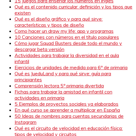
15 Juegos para enseñar los números en inglés
Qué es el contenido curricular: definición y los tipos que
existen
Qué es el diseño gráfico y para qué sirve:
características y tipos de diseño
Como hacer un draw my life: app y programas
10 Canciones con números en el título populares
Cómo jugar Squad Busters desde todo el mundo y
descargar beta versión
Actividades para trabajar la diversidad en el aula
infantil
Ejercicios de unidades de medida para 6º de primaria
Qué es JueduLand y para qué sirve: guía para
principiantes
Comprensión lectora 5º primaria divertida
Fichas para trabajar la amistad en infantil con
actividades en primaria
5 Ejemplos de proyectos sociales ya elaborados
En qué curso se aprender a multiplicar en España
50 Ideas de nombres para cuentas secundarias de
Instagram
Qué es el circuito de velocidad en educación física:
tipos de velocidad y circuitos