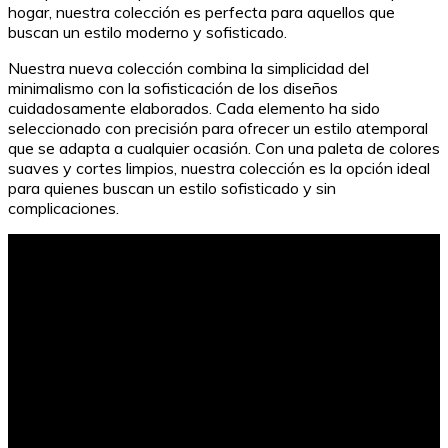
hogar, nuestra colección es perfecta para aquellos que
buscan un estilo moderno y sofisticado.
Nuestra nueva colección combina la simplicidad del
minimalismo con la sofisticación de los diseños
cuidadosamente elaborados. Cada elemento ha sido
seleccionado con precisión para ofrecer un estilo atemporal
que se adapta a cualquier ocasión. Con una paleta de colores
suaves y cortes limpios, nuestra colección es la opción ideal
para quienes buscan un estilo sofisticado y sin
complicaciones.
La importancia de las vocales en la fonética inglesa