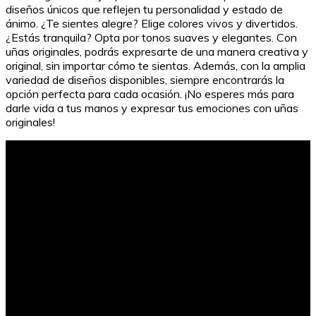
diseños únicos que reflejen tu personalidad y estado de
ánimo. ¿Te sientes alegre? Elige colores vivos y divertidos.
¿Estás tranquila? Opta por tonos suaves y elegantes. Con
uñas originales, podrás expresarte de una manera creativa y
original, sin importar cómo te sientas. Además, con la amplia
variedad de diseños disponibles, siempre encontrarás la
opción perfecta para cada ocasión. ¡No esperes más para
darle vida a tus manos y expresar tus emociones con uñas
originales!
Tipos de Palabras: ¿Qué es alumnado?