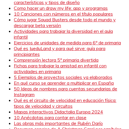
características y tipos de diseño
Como hacer un draw my life: app y programas
10 Canciones con números en el título populares
Cómo jugar Squad Busters desde todo el mundo y
descargar beta versión
Actividades para trabajar la diversidad en el aula
infantil
Ejercicios de unidades de medida para 6º de primaria
Qué es JueduLand y para qué sirve: guía para
principiantes
Comprensión lectora 5º primaria divertida
Fichas para trabajar la amistad en infantil con
actividades en primaria
5 Ejemplos de proyectos sociales ya elaborados
En qué curso se aprender a multiplicar en España
50 Ideas de nombres para cuentas secundarias de
Instagram
Qué es el circuito de velocidad en educación física:
tipos de velocidad y circuitos
Mapas interactivos Didactalia Europa 2024
10 Anécdotas para contar en clase
Las obras más importantes de Rubén Darío
Resumen conciso de A Christmas Carol por capítulos