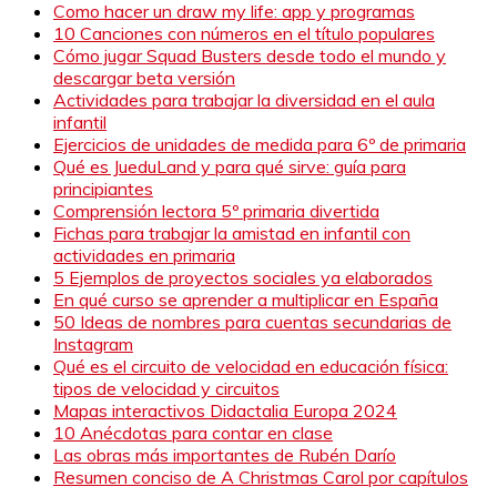
Como hacer un draw my life: app y programas
10 Canciones con números en el título populares
Cómo jugar Squad Busters desde todo el mundo y
descargar beta versión
Actividades para trabajar la diversidad en el aula
infantil
Ejercicios de unidades de medida para 6º de primaria
Qué es JueduLand y para qué sirve: guía para
principiantes
Comprensión lectora 5º primaria divertida
Fichas para trabajar la amistad en infantil con
actividades en primaria
5 Ejemplos de proyectos sociales ya elaborados
En qué curso se aprender a multiplicar en España
50 Ideas de nombres para cuentas secundarias de
Instagram
Qué es el circuito de velocidad en educación física:
tipos de velocidad y circuitos
Mapas interactivos Didactalia Europa 2024
10 Anécdotas para contar en clase
Las obras más importantes de Rubén Darío
Resumen conciso de A Christmas Carol por capítulos