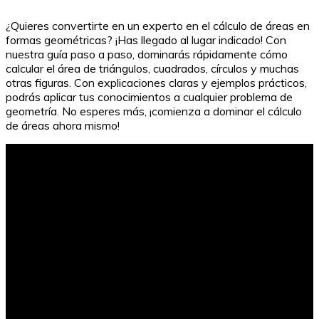
¿Quieres convertirte en un experto en el cálculo de áreas en
formas geométricas? ¡Has llegado al lugar indicado! Con
nuestra guía paso a paso, dominarás rápidamente cómo
calcular el área de triángulos, cuadrados, círculos y muchas
otras figuras. Con explicaciones claras y ejemplos prácticos,
podrás aplicar tus conocimientos a cualquier problema de
geometría. No esperes más, ¡comienza a dominar el cálculo
de áreas ahora mismo!
Guía de noticias: La crónica del Guadalquivir en el
periódico