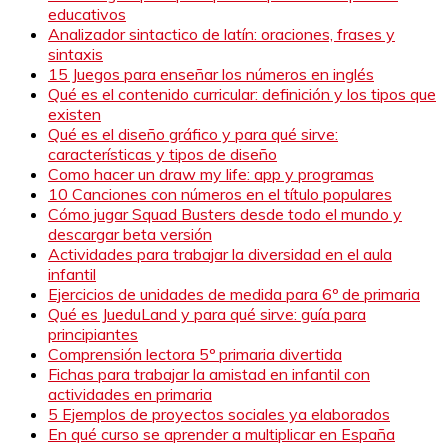
educativos
Analizador sintactico de latín: oraciones, frases y
sintaxis
15 Juegos para enseñar los números en inglés
Qué es el contenido curricular: definición y los tipos que
existen
Qué es el diseño gráfico y para qué sirve:
características y tipos de diseño
Como hacer un draw my life: app y programas
10 Canciones con números en el título populares
Cómo jugar Squad Busters desde todo el mundo y
descargar beta versión
Actividades para trabajar la diversidad en el aula
infantil
Ejercicios de unidades de medida para 6º de primaria
Qué es JueduLand y para qué sirve: guía para
principiantes
Comprensión lectora 5º primaria divertida
Fichas para trabajar la amistad en infantil con
actividades en primaria
5 Ejemplos de proyectos sociales ya elaborados
En qué curso se aprender a multiplicar en España