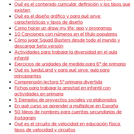
Qué es el contenido curricular: definición y los tipos que
existen
Qué es el diseño gráfico y para qué sirve:
características y tipos de diseño
Como hacer un draw my life: app y programas
10 Canciones con números en el título populares
Cómo jugar Squad Busters desde todo el mundo y
descargar beta versión
Actividades para trabajar la diversidad en el aula
infantil
Ejercicios de unidades de medida para 6º de primaria
Qué es JueduLand y para qué sirve: guía para
principiantes
Comprensión lectora 5º primaria divertida
Fichas para trabajar la amistad en infantil con
actividades en primaria
5 Ejemplos de proyectos sociales ya elaborados
En qué curso se aprender a multiplicar en España
50 Ideas de nombres para cuentas secundarias de
Instagram
Qué es el circuito de velocidad en educación física:
tipos de velocidad y circuitos