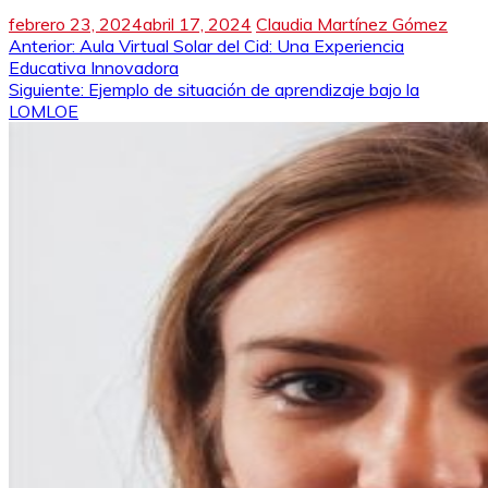
febrero 23, 2024
abril 17, 2024
Claudia Martínez Gómez
Navegación
Anterior:
Aula Virtual Solar del Cid: Una Experiencia
Educativa Innovadora
de
Siguiente:
Ejemplo de situación de aprendizaje bajo la
LOMLOE
entradas