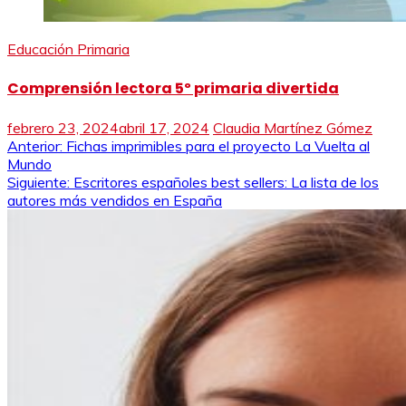
Educación Primaria
Comprensión lectora 5º primaria divertida
febrero 23, 2024
abril 17, 2024
Claudia Martínez Gómez
Navegación
Anterior:
Fichas imprimibles para el proyecto La Vuelta al
Mundo
de
Siguiente:
Escritores españoles best sellers: La lista de los
autores más vendidos en España
entradas