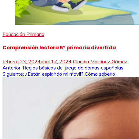
Educación Primaria
Comprensión lectora 5º primaria divertida
febrero 23, 2024
abril 17, 2024
Claudia Martínez Gómez
Navegación
Anterior:
Reglas básicas del juego de damas españolas
Siguiente:
¿Están espiando mi móvil? Cómo saberlo
de
entradas