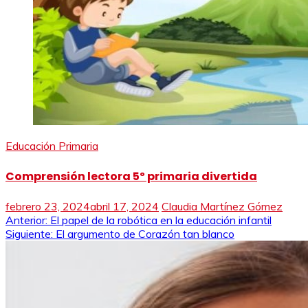
Educación Primaria
Comprensión lectora 5º primaria divertida
febrero 23, 2024
abril 17, 2024
Claudia Martínez Gómez
Navegación
Anterior:
El papel de la robótica en la educación infantil
Siguiente:
El argumento de Corazón tan blanco
de
entradas