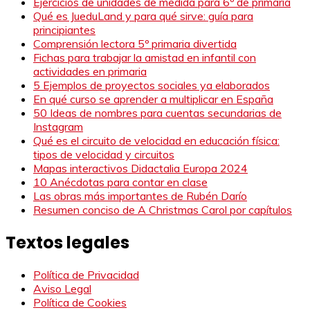
Ejercicios de unidades de medida para 6º de primaria
Qué es JueduLand y para qué sirve: guía para
principiantes
Comprensión lectora 5º primaria divertida
Fichas para trabajar la amistad en infantil con
actividades en primaria
5 Ejemplos de proyectos sociales ya elaborados
En qué curso se aprender a multiplicar en España
50 Ideas de nombres para cuentas secundarias de
Instagram
Qué es el circuito de velocidad en educación física:
tipos de velocidad y circuitos
Mapas interactivos Didactalia Europa 2024
10 Anécdotas para contar en clase
Las obras más importantes de Rubén Darío
Resumen conciso de A Christmas Carol por capítulos
Textos legales
Política de Privacidad
Aviso Legal
Política de Cookies