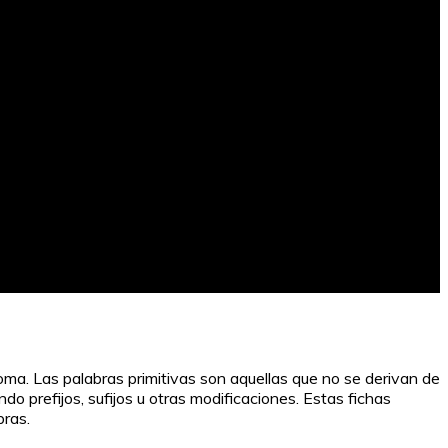
oma. Las palabras primitivas son aquellas que no se derivan de
o prefijos, sufijos u otras modificaciones. Estas fichas
bras.