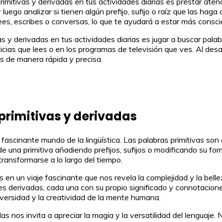
rimitivas y derivadas en tus actividades diarias es prestar atenc
uego analizar si tienen algún prefijo, sufijo o raíz que las hag
ees, escribes o conversas, lo que te ayudará a estar más conscie
vas y derivadas en tus actividades diarias es jugar a buscar pal
oticias que lees o en los programas de televisión que ves. Al de
las de manera rápida y precisa.
primitivas y derivadas
 fascinante mundo de la lingüística. Las palabras primitivas son
e una primitiva añadiendo prefijos, sufijos o modificando su for
ransformarse a lo largo del tiempo.
s en un viaje fascinante que nos revela la complejidad y la bel
les derivadas, cada una con su propio significado y connotacio
iversidad y la creatividad de la mente humana.
as nos invita a apreciar la magia y la versatilidad del lenguaje