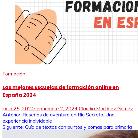
Formación
Las mejores Escuelas de formación online en
España 2024
junio 25, 2024
septiembre 2, 2024
Claudia Martínez Gómez
Navegación
Anterior:
Reseñas de aventura en Río Secreto: Una
experiencia inolvidable
de
Siguiente:
Guía de textos con puntos y comas para primaria