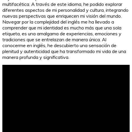
multifacética. A través de este idioma, he podido explorar
diferentes aspectos de mi personalidad y cultura, integrando
nuevas perspectivas que enriquecen mi visión del mundo.
Navegar por la complejidad del inglés me ha llevado a
comprender que mi identidad es mucho más que una sola
etiqueta, es una amalgama de experiencias, emociones y
tradiciones que se entrelazan de manera única. Al
conocerme en inglés, he descubierto una sensación de
plenitud y autenticidad que ha transformado mi vida de una
manera profunda y significativa.
Conversaciones simples en inglés: Guía práctica para
principiantes