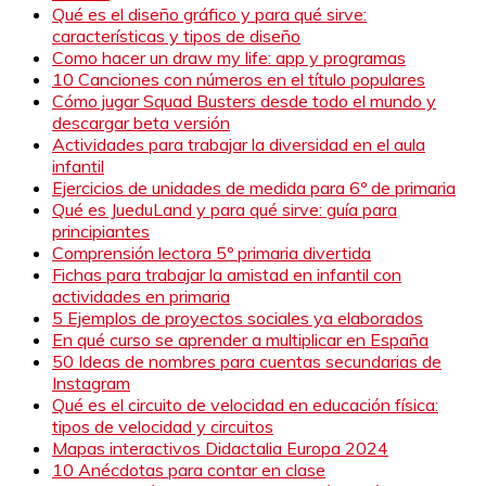
Qué es el diseño gráfico y para qué sirve:
características y tipos de diseño
Como hacer un draw my life: app y programas
10 Canciones con números en el título populares
Cómo jugar Squad Busters desde todo el mundo y
descargar beta versión
Actividades para trabajar la diversidad en el aula
infantil
Ejercicios de unidades de medida para 6º de primaria
Qué es JueduLand y para qué sirve: guía para
principiantes
Comprensión lectora 5º primaria divertida
Fichas para trabajar la amistad en infantil con
actividades en primaria
5 Ejemplos de proyectos sociales ya elaborados
En qué curso se aprender a multiplicar en España
50 Ideas de nombres para cuentas secundarias de
Instagram
Qué es el circuito de velocidad en educación física:
tipos de velocidad y circuitos
Mapas interactivos Didactalia Europa 2024
10 Anécdotas para contar en clase