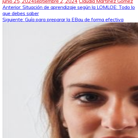
junio 25, 2024
septiembre 2, 2024
Claudia Martínez Gómez
Navegación
Anterior:
Situación de aprendizaje según la LOMLOE: Todo lo
que debes saber
de
Siguiente:
Guía para preparar la EBau de forma efectiva
entradas