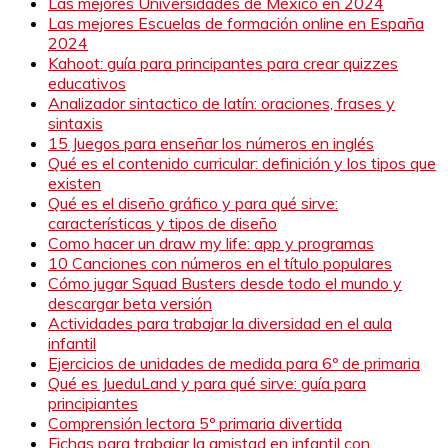
Las mejores Universidades de México en 2024
Las mejores Escuelas de formación online en España
2024
Kahoot: guía para principantes para crear quizzes
educativos
Analizador sintactico de latín: oraciones, frases y
sintaxis
15 Juegos para enseñar los números en inglés
Qué es el contenido curricular: definición y los tipos que
existen
Qué es el diseño gráfico y para qué sirve:
características y tipos de diseño
Como hacer un draw my life: app y programas
10 Canciones con números en el título populares
Cómo jugar Squad Busters desde todo el mundo y
descargar beta versión
Actividades para trabajar la diversidad en el aula
infantil
Ejercicios de unidades de medida para 6º de primaria
Qué es JueduLand y para qué sirve: guía para
principiantes
Comprensión lectora 5º primaria divertida
Fichas para trabajar la amistad en infantil con