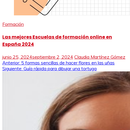
Formación
Las mejores Escuelas de formación online en
España 2024
junio 25, 2024
septiembre 2, 2024
Claudia Martínez Gómez
Navegación
Anterior:
5 formas sencillas de hacer flores en las uñas
Siguiente:
Guía rápida para dibujar una tortuga
de
entradas