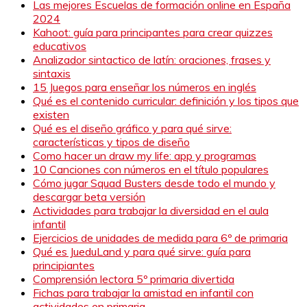
Las mejores Escuelas de formación online en España
2024
Kahoot: guía para principantes para crear quizzes
educativos
Analizador sintactico de latín: oraciones, frases y
sintaxis
15 Juegos para enseñar los números en inglés
Qué es el contenido curricular: definición y los tipos que
existen
Qué es el diseño gráfico y para qué sirve:
características y tipos de diseño
Como hacer un draw my life: app y programas
10 Canciones con números en el título populares
Cómo jugar Squad Busters desde todo el mundo y
descargar beta versión
Actividades para trabajar la diversidad en el aula
infantil
Ejercicios de unidades de medida para 6º de primaria
Qué es JueduLand y para qué sirve: guía para
principiantes
Comprensión lectora 5º primaria divertida
Fichas para trabajar la amistad en infantil con
actividades en primaria