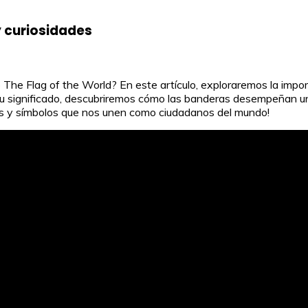
y curiosidades
The Flag of the World? En este artículo, exploraremos la impo
u significado, descubriremos cómo las banderas desempeñan un p
es y símbolos que nos unen como ciudadanos del mundo!