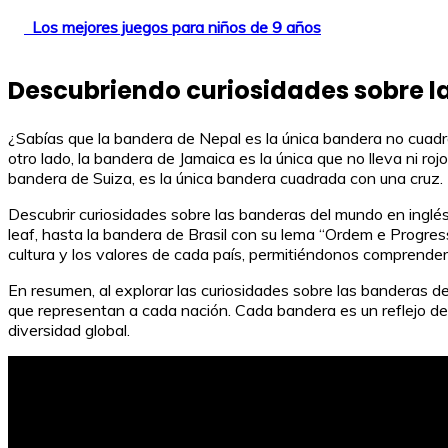
Los mejores juegos para niños de 9 años
Descubriendo curiosidades sobre l
¿Sabías que la bandera de Nepal es la única bandera no cuadra
otro lado, la bandera de Jamaica es la única que no lleva ni rojo, 
bandera de Suiza, es la única bandera cuadrada con una cruz. Es
Descubrir curiosidades sobre las banderas del mundo en inglés
leaf, hasta la bandera de Brasil con su lema “Ordem e Progres
cultura y los valores de cada país, permitiéndonos comprende
En resumen, al explorar las curiosidades sobre las banderas d
que representan a cada nación. Cada bandera es un reflejo de 
diversidad global.
10 Frases Motivadoras para Fomentar la Lectura