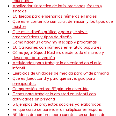
educativos
Analizador sintactico de latín: oraciones, frases y
sintaxis
15 Juegos para enseñar los números en inglés
Qué es el contenido curricular: definición y los tipos que
existen
Qué es el diseño gráfico y para qué sirve:
características y tipos de diseño
Como hacer un draw my life: app y programas
10 Canciones con números en el título populares
Cómo jugar Squad Busters desde todo el mundo y
descargar beta versión
Actividades para trabajar la diversidad en el aula
infantil
Ejercicios de unidades de medida para 6º de primaria
Qué es JueduLand y para qué sirve: guía para
principiantes
Comprensión lectora 5º primaria divertida
Fichas para trabajar la amistad en infantil con
actividades en primaria
5 Ejemplos de proyectos sociales ya elaborados
En qué curso se aprender a multiplicar en España
50 Ideas de nombres para cuentas secundarias de