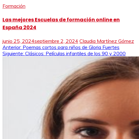
Formación
Las mejores Escuelas de formación online en
España 2024
junio 25, 2024
septiembre 2, 2024
Claudia Martínez Gómez
Navegación
Anterior:
Poemas cortos para niños de Gloria Fuertes
Siguiente:
Clásicos: Películas infantiles de los 90 y 2000
de
entradas