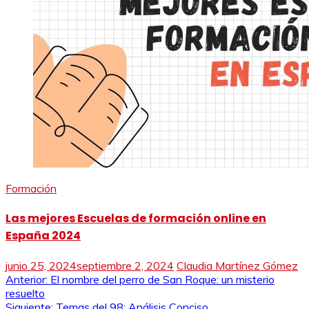
Formación
Las mejores Escuelas de formación online en
España 2024
junio 25, 2024
septiembre 2, 2024
Claudia Martínez Gómez
Navegación
Anterior:
El nombre del perro de San Roque: un misterio
resuelto
de
Siguiente:
Temas del 98: Análisis Conciso